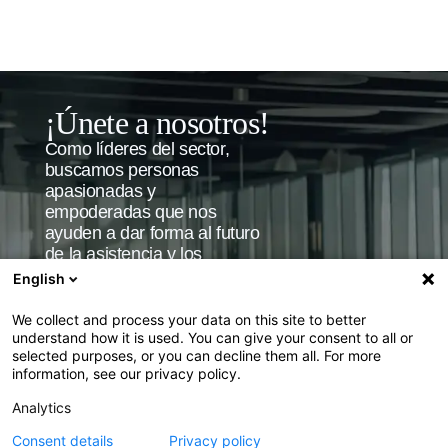
¡Únete a nosotros!
Como líderes del sector,
buscamos personas
apasionadas y
empoderadas que nos
ayuden a dar forma al futuro
de la asistencia y los
seguros de viaje.
English
We collect and process your data on this site to better
Más información
understand how it is used. You can give your consent to all or
selected purposes, or you can decline them all. For more
information, see our privacy policy.
Analytics
Consent details
Privacy policy